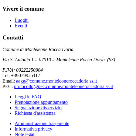
Vivere il comune
Luoghi
Eventi
Contatti
Comune di Monteleone Rocca Doria
Via S. Antonio 1 - 07010 - Monteleone Rocca Doria (SS)
P.IVA: 00222250904
Tel: +39079925117
Email:
aagg@comune.monteleoneroccadoria.ss.it
PEC:
protocollo@pec.comune.monteleoneroccadoria.ss.it
Leggi le FAQ
Prenotazione appuntamento
Segnalazione disservizio
Richiesta d'assistenza
Amministrazione trasparente
Informativa privacy
Note legali