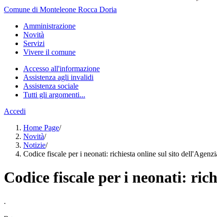
Comune di Monteleone Rocca Doria
Amministrazione
Novità
Servizi
Vivere il comune
Accesso all'informazione
Assistenza agli invalidi
Assistenza sociale
Tutti gli argomenti...
Accedi
Home Page
/
Novità
/
Notizie
/
Codice fiscale per i neonati: richiesta online sul sito dell'Agenz
Codice fiscale per i neonati: ric
.