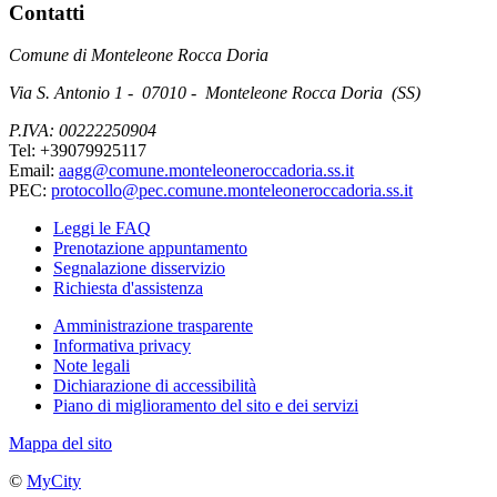
Contatti
Comune di Monteleone Rocca Doria
Via S. Antonio 1 - 07010 - Monteleone Rocca Doria (SS)
P.IVA: 00222250904
Tel: +39079925117
Email:
aagg@comune.monteleoneroccadoria.ss.it
PEC:
protocollo@pec.comune.monteleoneroccadoria.ss.it
Leggi le FAQ
Prenotazione appuntamento
Segnalazione disservizio
Richiesta d'assistenza
Amministrazione trasparente
Informativa privacy
Note legali
Dichiarazione di accessibilità
Piano di miglioramento del sito e dei servizi
Mappa del sito
©
MyCity