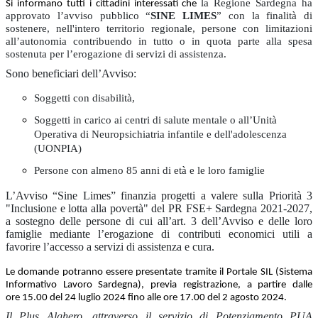
la Regione Sardegna ha
Si informano tutti i cittadini interessati che
approvato l’avviso pubblico “
SINE LIMES
” con la finalità di
sostenere, nell'intero territorio regionale, persone con limitazioni
all’autonomia contribuendo in tutto o in quota parte alla spesa
sostenuta per l’erogazione di servizi di assistenza.
Sono beneficiari dell’Avviso:
Soggetti con disabilità,
Soggetti in carico ai centri di salute mentale o all’Unità
Operativa di Neuropsichiatria infantile e dell'adolescenza
(UONPIA)
Persone con almeno 85 anni di età e le loro famiglie
L’Avviso “Sine Limes” finanzia progetti a valere sulla Priorità 3
"Inclusione e lotta alla povertà" del PR FSE+ Sardegna 2021-2027,
a sostegno delle persone di cui all’art. 3 dell’Avviso e delle loro
famiglie mediante l’erogazione di contributi economici utili a
favorire l’accesso a servizi di assistenza e cura.
Le domande potranno essere presentate tramite il Portale SIL (Sistema
Informativo Lavoro Sardegna), previa registrazione, a partire dalle
ore 15.00 del 24 luglio 2024 fino alle ore 17.00 del 2 agosto 2024.
Il Plus Alghero, attraverso il servizio di Potenziamento PUA