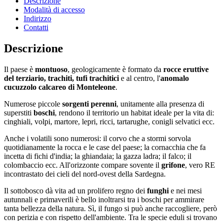
Descrizione
Modalità di accesso
Indirizzo
Contatti
Descrizione
Il paese è
montuoso
, geologicamente è formato da
rocce eruttive
del terziario, trachiti, tufi trachitici
e al centro, l'
anomalo
cucuzzolo calcareo di Monteleone
.
Numerose piccole
sorgenti perenni
, unitamente alla presenza di
superstiti
boschi
, rendono il territorio un habitat ideale per la vita di:
cinghiali, volpi, martore, lepri, ricci, tartarughe, conigli selvatici ecc.
Anche i volatili sono numerosi: il corvo che a stormi sorvola
quotidianamente la rocca e le case del paese; la cornacchia che fa
incetta di fichi d'india; la ghiandaia; la gazza ladra; il falco; il
colombaccio ecc. All'orizzonte compare sovente il
grifone
, vero RE
incontrastato dei cieli del nord-ovest della Sardegna.
Il sottobosco dà vita ad un prolifero regno dei
funghi
e nei mesi
autunnali e primaverili è bello inoltrarsi tra i boschi per ammirare
tanta bellezza della natura. Sì, il fungo si può anche raccogliere, però
con perizia e con rispetto dell'ambiente. Tra le specie eduli si trovano