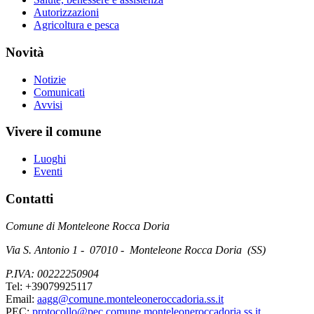
Autorizzazioni
Agricoltura e pesca
Novità
Notizie
Comunicati
Avvisi
Vivere il comune
Luoghi
Eventi
Contatti
Comune di Monteleone Rocca Doria
Via S. Antonio 1 - 07010 - Monteleone Rocca Doria (SS)
P.IVA: 00222250904
Tel: +39079925117
Email:
aagg@comune.monteleoneroccadoria.ss.it
PEC:
protocollo@pec.comune.monteleoneroccadoria.ss.it