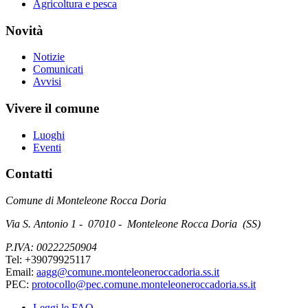
Agricoltura e pesca
Novità
Notizie
Comunicati
Avvisi
Vivere il comune
Luoghi
Eventi
Contatti
Comune di Monteleone Rocca Doria
Via S. Antonio 1 - 07010 - Monteleone Rocca Doria (SS)
P.IVA: 00222250904
Tel: +39079925117
Email:
aagg@comune.monteleoneroccadoria.ss.it
PEC:
protocollo@pec.comune.monteleoneroccadoria.ss.it
Leggi le FAQ