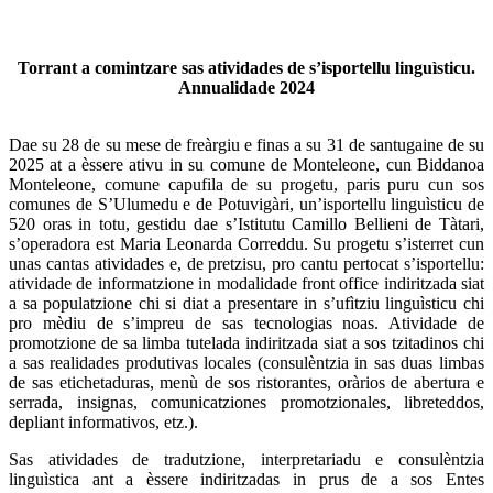
Torrant a comintzare sas atividades de s’isportellu linguìsticu.
Annualidade 2024
Dae su 28 de su mese de freàrgiu e finas a su 31 de santugaine de su
2025 at a èssere ativu in su comune de Monteleone, cun Biddanoa
Monteleone, comune capufila de su progetu, paris puru cun sos
comunes de S’Ulumedu e de Potuvigàri, un’isportellu linguìsticu de
520 oras in totu, gestidu dae s’Istitutu Camillo Bellieni de Tàtari,
s’operadora est Maria Leonarda Correddu. Su progetu s’isterret cun
unas cantas atividades e, de pretzisu, pro cantu pertocat s’isportellu:
atividade de informatzione in modalidade front office indiritzada siat
a sa populatzione chi si diat a presentare in s’ufìtziu linguìsticu chi
pro mèdiu de s’impreu de sas tecnologias noas. Atividade de
promotzione de sa limba tutelada indiritzada siat a sos tzitadinos chi
a sas realidades produtivas locales (consulèntzia in sas duas limbas
de sas etichetaduras, menù de sos ristorantes, oràrios de abertura e
serrada, insignas, comunicatziones promotzionales, libreteddos,
depliant informativos, etz.).
Sas atividades de tradutzione, interpretariadu e consulèntzia
linguìstica ant a èssere indiritzadas in prus de a sos Entes