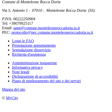
Comune di Monteleone Rocca Doria
Via S. Antonio 1 - 07010 - Monteleone Rocca Doria (SS)
P.IVA: 00222250904
Tel: +39079925117
Email:
aagg@comune.monteleoneroccadoria.ss.it
PEC:
protocollo@pec.comune.monteleoneroccadoria.ss.it
Leggi le FAQ
Prenotazione appuntamento
Segnalazione disservizio
Richiesta d'assistenza
Amministrazione trasparente
Informativa privacy
Note legali
Dichiarazione di accessibilità
Piano di miglioramento del sito e dei servizi
Mappa del sito
©
MyCity